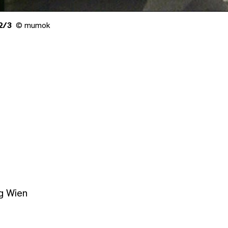
2/3
© mumok
g Wien