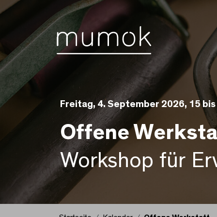
Zum Inhalt [1]
Zum Hauptmenü [2]
Zur Suche [3]
Freitag, 4. September 2026, 15 bis
Offene Werksta
Workshop für Er