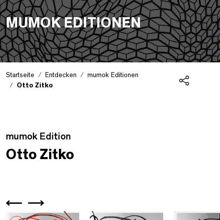
MUMOK EDITIONEN
Startseite
Entdecken
mumok Editionen
Otto Zitko
Teilen
Edition Detail
mumok Edition
Otto Zitko