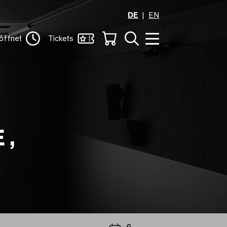
DE
EN
öffnet
Tickets
 ,