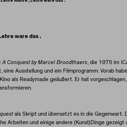
 Lehre Wahre , Lehre ware das .
ehre Wahre , Lehre ware
Lehre ware das .
: A Conquest by Marcel Broodthaers
, die 1975 im I
t, eine Ausstellung und ein Filmprogramm. Vorab ha
ino als Readymade geäußert. Er hat vorgeschlagen, 
ransformieren.
nquest
als Skript und übersetzt es in die Gegenwart. 
sche Arbeiten und einige andere (Kunst)Dinge gezeigt 