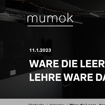
Zum Inhalt [1]
Zum Hauptmenü [2]
Zur Suche [3]
11.1.2023
WARE DIE LEER
LEHRE WARE DA