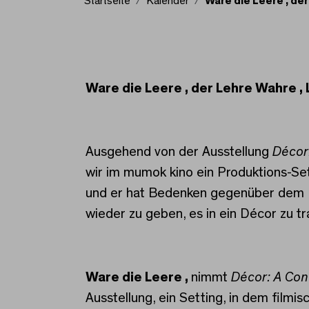
Startseite
Kalender
Ware die Leere , der
Ware die Leere , der L
Ware die Leere , der Lehre Wahre , 
Ausgehend von der Ausstellung
Décor
wir im mumok kino ein Produktions-Se
und er hat Bedenken gegenüber dem K
wieder zu geben, es in ein Décor zu t
Ware die Leere ,
nimmt
Décor: A Co
Ausstellung, ein Setting, in dem filmi