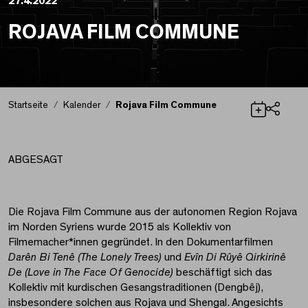
27.4.2022
ROJAVA FILM COMMUNE
Startseite
Kalender
Rojava Film Commune
Teilen
Rojava Film Commune
ABGESAGT
Die Rojava Film Commune aus der autonomen Region Rojava
im Norden Syriens wurde 2015 als Kollektiv von
Filmemacher*innen gegründet. In den Dokumentarfilmen
Darên Bi Tenê (The Lonely Trees)
und
Evîn Di Rûyê Qirkirinê
De (Love in The Face Of Genocide)
beschäftigt sich das
Kollektiv mit kurdischen Gesangstraditionen (Dengbêj),
insbesondere solchen aus Rojava und Shengal. Angesichts