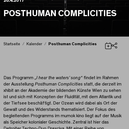
26.4.2017
POSTHUMAN COMPLICITIES
Startseite
Kalender
Posthuman Complicities
Teilen
Posthuman Compliciti
Das Programm
„I hear the waters’ song“
findet im Rahmen
der Ausstellung
Posthuman Complicities
statt, die derzeit im
xhibit an der Akademie der bildenden Künste Wien zu sehen
ist und sich mit Konzepten der Fluidität, mit dem Atlantik und
der Tiefsee beschäftigt. Der Ozean wird dabei als Ort der
Gewalt und des Widerstands thematisiert. Der Fokus des
begleitenden Programms im mumok kino liegt auf der Musik
als Speicher kolonialer Geschichte. Zentral ist hier das
Detroiter Techno-Duo Drexciya. Mit einer Reihe von