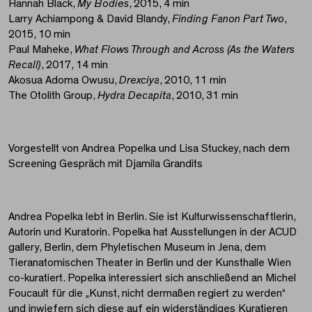
Hannah Black,
My Bodies
, 2015, 4 min
Larry Achiampong & David Blandy,
Finding Fanon Part Two
,
2015, 10 min
Paul Maheke,
What Flows Through and Across (As the Waters
Recall)
, 2017, 14 min
Akosua Adoma Owusu,
Drexciya
, 2010, 11 min
The Otolith Group,
Hydra Decapita
, 2010, 31 min
Vorgestellt von Andrea Popelka und Lisa Stuckey, nach dem
Screening Gespräch mit Djamila Grandits
Andrea Popelka lebt in Berlin. Sie ist Kulturwissenschaftlerin,
Autorin und Kuratorin. Popelka hat Ausstellungen in der ACUD
gallery, Berlin, dem Phyletischen Museum in Jena, dem
Tieranatomischen Theater in Berlin und der Kunsthalle Wien
co-kuratiert. Popelka interessiert sich anschließend an Michel
Foucault für die „Kunst, nicht dermaßen regiert zu werden“
und inwiefern sich diese auf ein widerständiges Kuratieren