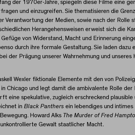
ng der 1970er-Jahre, spiegeln diese Filme eine gem
erfragen und einzugreifen. Sie thematisieren die Gr
der Verantwortung der Medien, sowie nach der Rolle 
rschiedlichen Herangehensweisen erweist sich die Kam
in Gefüge von Widerstand, Macht und Erinnerung eing
ebenso durch ihre formale Gestaltung. Sie laden dazu e
 bei der Prägung unserer Wahrnehmung und unseres H
kell Wexler fiktionale Elemente mit den von Polize
n Chicago und legt damit die ambivalente Rolle der
rft eine spekulative, zugleich erschreckend plausibl
eichnet in
Black Panthers
ein lebendiges und intimes
er-Bewegung. Howard Alks
The Murder of Fred Hampt
nkontrollierte Gewalt staatlicher Macht.