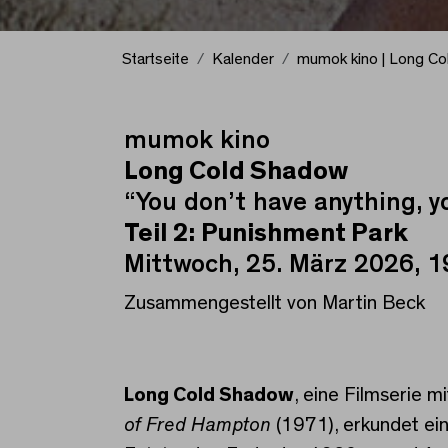
Startseite
Kalender
mumok kino | Long C
mumok kino
mumok kino | Long Col
Long Cold Shadow
“You don’t have anything, yo
Teil 2: Punishment Park
Mittwoch, 25. März 2026, 1
Zusammengestellt von Martin Beck
Long Cold Shadow
, eine Filmserie m
of Fred Hampton
(1971), erkundet ein