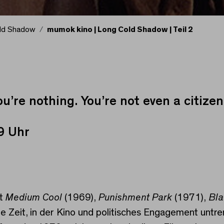
old Shadow
mumok kino | Long Cold Shadow | Teil 2
d Shadow | Teil 2
u’re nothing. You’re not even a citizen
9 Uhr
it
Medium Cool
(1969),
Punishment Park
(1971),
Bla
e Zeit, in der Kino und politisches Engagement unt