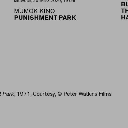
Mittwoch, 25. März 2026, 19 Uhr
B
T
MUMOK KINO
H
PUNISHMENT PARK
 Park
, 1971, Courtesy, © Peter Watkins Films