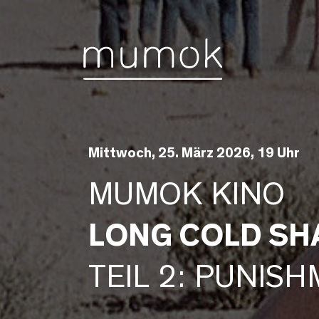
Zum Inhalt [1]
Zum Hauptmenü [2]
Zur Suche [3]
Mittwoch, 25. März 2026, 19 Uhr
MUMOK KINO
LONG COLD S
TEIL 2: PUNIS