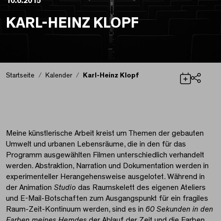
10.6.2015
KARL-HEINZ KLOPF
Startseite
Kalender
Karl-Heinz Klopf
Teilen
Karl-Heinz Klopf
Meine künstlerische Arbeit kreist um Themen der gebauten
Umwelt und urbanen Lebensräume, die in den für das
Programm ausgewählten Filmen unterschiedlich verhandelt
werden. Abstraktion, Narration und Dokumentation werden in
experimenteller Herangehensweise ausgelotet. Während in
der Animation
Studio
das Raumskelett des eigenen Ateliers
und E-Mail-Botschaften zum Ausgangspunkt für ein fragiles
Raum-Zeit-Kontinuum werden, sind es in
60 Sekunden in den
Farben meines Hemdes
der Ablauf der Zeit und die Farben