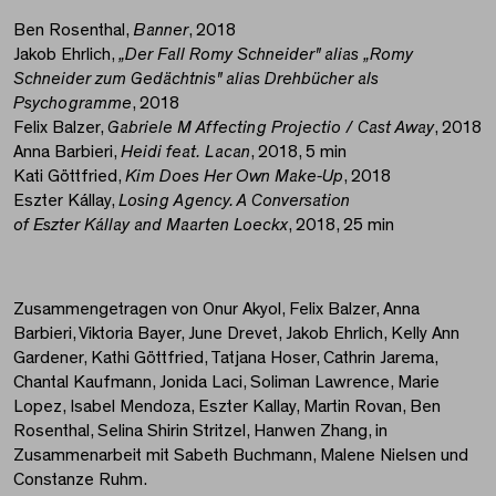
Ben Rosenthal,
Banner
, 2018
Jakob Ehrlich,
„Der Fall Romy Schneider" alias
„Romy
Schneider zum Gedächtnis" alias Drehbücher als
Psychogramme
, 2018
Felix Balzer,
Gabriele M Affecting Projectio / Cast Away
, 2018
Anna Barbieri,
Heidi feat. Lacan
, 2018, 5 min
Kati Göttfried,
Kim Does Her Own Make-Up
, 2018
Eszter Kállay,
Losing Agency. A Conversation
of Eszter Kállay and Maarten Loeckx
, 2018, 25 min
Zusammengetragen von Onur Akyol, Felix Balzer, Anna
Barbieri, Viktoria Bayer, June Drevet, Jakob Ehrlich, Kelly Ann
Gardener, Kathi Göttfried, Tatjana Hoser, Cathrin Jarema,
Chantal Kaufmann, Jonida Laci, Soliman Lawrence, Marie
Lopez, Isabel Mendoza, Eszter Kallay, Martin Rovan, Ben
Rosenthal, Selina Shirin Stritzel, Hanwen Zhang, in
Zusammenarbeit mit Sabeth Buchmann, Malene Nielsen und
Constanze Ruhm.