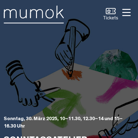
Zum Inhalt [1]
Zum Hauptmenü [2]
Zur Suche [3]
Tickets
Sonntag, 30. März 2025, 10–11.30, 12.30–14 und 15–
16.30 Uhr