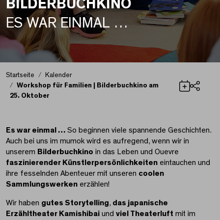
BILDERBUCHKINO
ES WAR EINMAL …
Startseite
Kalender
Workshop für Familien | Bilderbuchkino am
25. Oktober
Teilen
Workshop für Familien
Es war einmal …
So beginnen viele spannende Geschichten.
Auch bei uns im mumok wird es aufregend, wenn wir in
unserem
Bilderbuchkino
in das Leben und Ouevre
faszinierender Künstlerpersönlichkeiten
eintauchen und
ihre fesselnden Abenteuer mit unseren
coolen
Sammlungswerken
erzählen!
Wir haben
gutes Storytelling
,
das japanische
Erzähltheater Kamishibai
und
viel Theaterluft
mit im