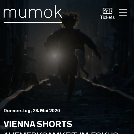
Zum Inhalt [1]
Zum Hauptmenü [2]
Zur Suche [3]
Tickets
Donnerstag, 28. Mai 2026
VIENNA SHORTS