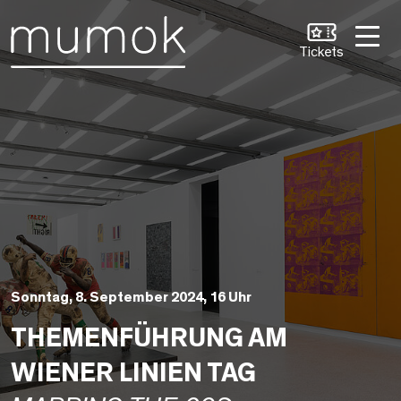
Zum Inhalt [1]
Zum Hauptmenü [2]
Zur Suche [3]
Tickets
Sonntag, 8. September 2024, 16 Uhr
THEMENFÜHRUNG AM
WIENER LINIEN TAG