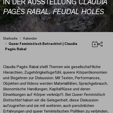
IN DER AUSSTELLUNG
CLAUDIA
PAGÈS RABAL. FEUDAL HOLES
Startseite
Kalender
Queer Feministisch Betrachtet | Claudia
Pagès Rabal
Teilen
Queer Feministisch Be
Claudia Pagès Rabal stellt Themen wie gesellschaftliche
Hierarchien, Zugehörigkeitsgefühl, queere Körperökonomien
und Begehren zur Diskussion. Mit Texten, Performances,
Objekten und Videos werden Materialitäten, Sprachgebrauch,
ökonomische Handlungen, Kapitalflüsse und deren
Einwirkungen auf Körper verknüpft. Bei
Queer Feministisch
Betrachtet
haben wir die Gelegenheit, diese Diskussion
aufzugreifen und sie mit weiteren, auch persönlichen
Erfahrungen und queer feministischen Politiken zu verbinden.