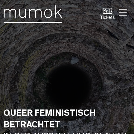
Zum Inhalt [1]
Zum Hauptmenü [2]
Zur Suche [3]
Tickets
QUEER FEMINISTISCH
BETRACHTET