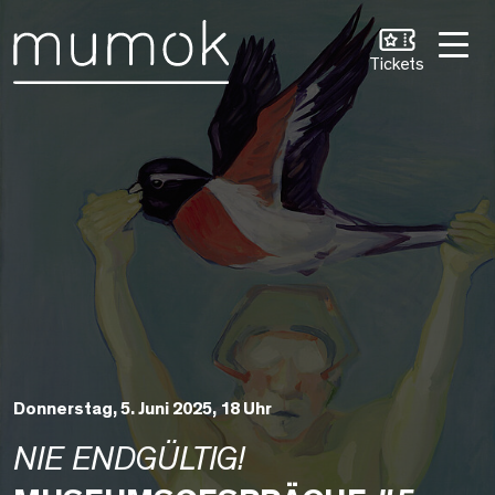
Zum Inhalt [1]
Zum Hauptmenü [2]
Zur Suche [3]
Tickets
Donnerstag, 5. Juni 2025, 18 Uhr
NIE ENDGÜLTIG!