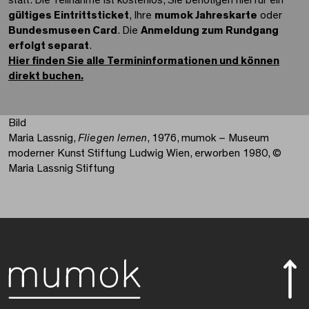
statt. Die Teilnahme ist kostenlos, Sie benötigen hierfür ein
gültiges Eintrittsticket
, Ihre
mumok Jahreskarte
oder
Bundesmuseen Card
. Die
Anmeldung zum Rundgang
erfolgt separat
.
Hier finden Sie alle Termininformationen und können
direkt buchen.
Bild
Maria Lassnig,
Fliegen lernen
, 1976, mumok – Museum
moderner Kunst Stiftung Ludwig Wien, erworben 1980, ©
Maria Lassnig Stiftung