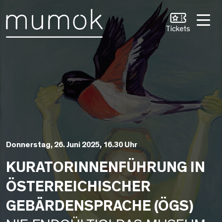
Zum Inhalt [1]
Zum Hauptmenü [2]
Zur Suche [3]
Tickets
Donnerstag, 26. Juni 2025, 16.30 Uhr
KURATORINNENFÜHRUNG IN
ÖSTERREICHISCHER
GEBÄRDENSPRACHE (ÖGS)