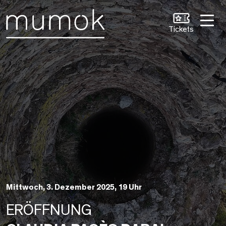
Zum Inhalt [1]
Zum Hauptmenü [2]
Zur Suche [3]
Tickets
Mittwoch, 3. Dezember 2025, 19 Uhr
ERÖFFNUNG