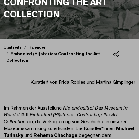
CONFRONTING THE ART
COLLECTION
Startseite
Kalender
Embodied (Hi)stories: Confronting the Art
Collection
Teilen
Embodied (Hi)stories: 
Kuratiert von Frida Robles und Martina Gimplinger
Im Rahmen der Ausstellung
Nie endgültig! Das Museum im
Wandel
lädt
Embodied (Hi)stories: Confronting the Art
Collection
ein, die Verkörperung von Geschichte in unserer
Museumssammlung zu erkunden. Die Künstler*innen
Michael
Turinsky
und
Rehema Chachage
begegnen dem