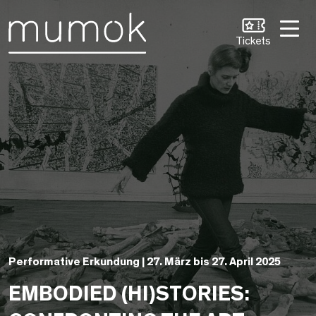
Zum Inhalt [1]
Zum Hauptmenü [2]
Zur Suche [3]
Tickets
Performative Erkundung | 27. März bis 27. April 2025
EMBODIED (HI)STORIES: