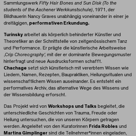
Sammlungswerk
Fifty Hair Bones and Sun Disk (To the
students of the Aachener Werkkunstschule)
, 1971, der
Bildhauerin Nancy Graves unabhängig voneinander in einer je
dreitägigen,
performativen Erkundung.
Turinsky
arbeitet als körperlich behinderter Künstler und
Theoretiker an der Schnittstelle von zeitgenössischem Tanz
und Performance. Er prägte die künstlerische Arbeitsweise
‚
Crip Choreography‘,
mit der er dominante Bewegungsmuster
hinterfragt und neue Ausdrucksformen schafft.
Chachage
setzt sich künstlerisch mit vererbtem Wissen wie
Liedern, Namen, Rezepten, Baupraktiken, Heilungsritualen und
wissenschaftlichem Wissen auseinander. Es entsteht ein
performatives Archiv, das alternative Wege des Wissens und
der Wissensbildung erforscht.
Das Projekt wird von
Workshops und Talks
begleitet, die
unterschiedliche Geschichten von Trauma, Freude oder
Heilung untersuchen, die von unseren Körpern getragen
werden. Angeleitet von den Kuratorinnen
Frida Robles
und
Martina Gimplinger
sind die Teilnehmer*innen eingeladen,