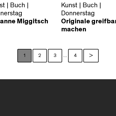
t | Buch |
Kunst | Buch |
nerstag
Donnerstag
anne Miggitsch
Originale greifba
machen
1
2
3
4
>
…