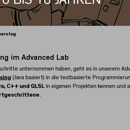
nerstag
ung im Advanced Lab
rstag
rschritte unternommen haben, geht es in unserem Ad
sing
(Java basiert) in die textbasierte Programmieru
va, C++ und GLSL
in eigenen Projekten kennen und 
rtgeschrittene
.