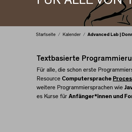
Startseite
Kalender
Advanced Lab | Don
Textbasierte Programmier
Advanced Lab | Donne
Für alle, die schon erste Programmie
Resource
Computersprache
Proces
weitere Programmiersprachen wie
Ja
es Kurse für
Anfänger*innen und Fo