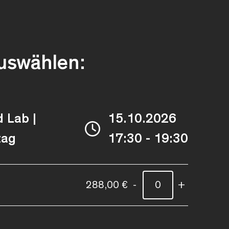
auswählen:
 Lab |
15.10.2026
tag
17:30 - 19:30
288,00 €
-
+