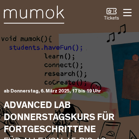
Zum Inhalt [1]
Zum Hauptmenü [2]
Zur Suche [3]
Tickets
ab Donnerstag, 6. März 2025, 17 bis 19 Uhr
ADVANCED LAB
DONNERSTAGSKURS FÜR
FORTGESCHRITTENE