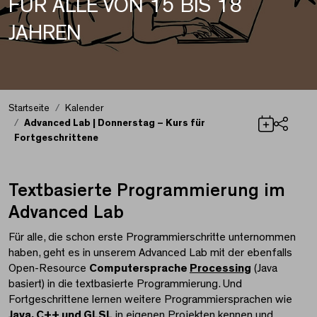
FÜR ALLE VON 15 BIS 18
JAHREN
Startseite
Kalender
Advanced Lab | Donnerstag – Kurs für
Fortgeschrittene
Teilen
Textbasierte Programmierung im
Advanced Lab | Donner
Advanced Lab
Für alle, die schon erste Programmierschritte unternommen
haben, geht es in unserem Advanced Lab mit der ebenfalls
Open-Resource
Computersprache
Processing
(Java
basiert) in die textbasierte Programmierung. Und
Fortgeschrittene lernen weitere Programmiersprachen wie
Java, C++ und GLSL
in eigenen Projekten kennen und