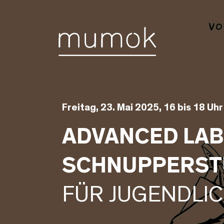
Zum Inhalt [1]
Zum Hauptmenü [2]
Zur Suche [3]
Freitag, 23. Mai 2025, 16 bis 18 Uhr
ADVANCED LAB
SCHNUPPERST
FÜR JUGENDLIC