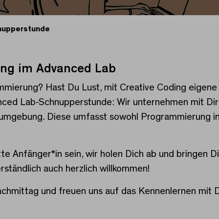
hnupperstunde
ung im Advanced Lab
pperstunde
mmierung? Hast Du Lust, mit Creative Coding eigene
ed Lab-Schnupperstunde: Wir unternehmen mit Dir er
mgebung. Diese umfasst sowohl Programmierung in J
e Anfänger*in sein, wir holen Dich ab und bringen Di
rständlich auch herzlich willkommen!
hmittag und freuen uns auf das Kennenlernen mit D