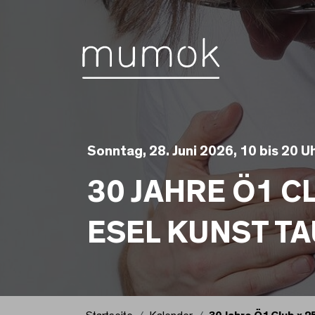
Zum Inhalt [1]
Zum Hauptmenü [2]
Zur Suche [3]
Sonntag, 28. Juni 2026, 10 bis 20 U
30 JAHRE Ö1 C
ESEL
KUNST T