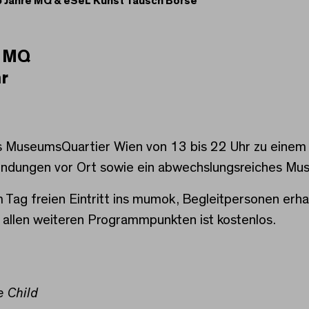
25 Jahre MQ & eSeL Kunst Tausch Börse
e MQ
 Jahre MQ & eSeL Kuns
hr
s MuseumsQuartier Wien von 13 bis 22 Uhr zu einem 
endungen vor Ort sowie ein abwechslungsreiches 
 Tag freien Eintritt ins mumok, Begleitpersonen erhal
allen weiteren Programmpunkten ist kostenlos.
e Child