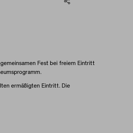
Teilen
t Tausch Börse
gemeinsamen Fest bei freiem Eintritt
Museumsprogramm.
ten ermäßigten Eintritt. Die