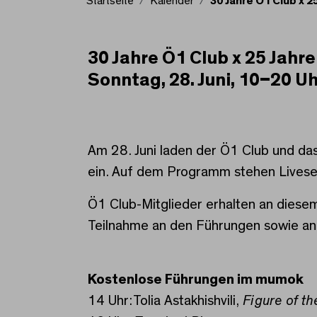
Startseite
Kalender
30 Jahre Ö1 Club x 
30 Jahre Ö1 Club x 25 Jahr
30 Jahre Ö1 Club x 25
Sonntag, 28. Juni, 10–20 U
Am 28. Juni laden der Ö1 Club und da
ein. Auf dem Programm stehen Lives
Ö1 Club-Mitglieder erhalten an diesem
Teilnahme an den Führungen sowie an 
Kostenlose Führungen im mumok
14 Uhr: Tolia Astakhishvili,
Figure of th