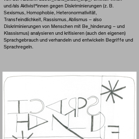
und/als Aktivist*innen gegen Diskriminierungen (z. B.
Sexismus, Homophobie, Heteronormativität,
Transfeindlichkeit, Rassismus, Ablismus – also
Diskriminierungen von Menschen mit Be_hinderung – und
Klassismus) analysieren und kritisieren (auch den eigenen)
Sprachgebrauch und verhandeln und entwickeln Begriffe und
Sprachregeln.