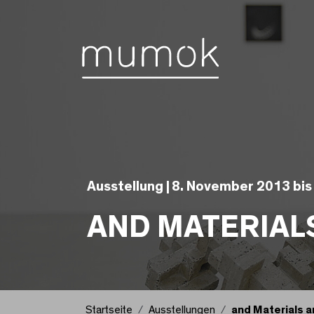
Zum Inhalt [1]
Zum Hauptmenü [2]
Zur Suche [3]
Ausstellung |
8. November 2013 bis
AND MATERIAL
Startseite
Ausstellungen
and Materials a