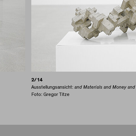
2/14
Ausstellungsansicht:
and Materials and Money and 
Foto: Gregor Titze