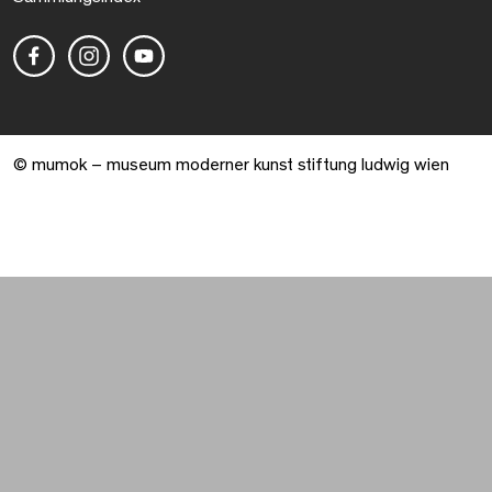
© mumok – museum moderner kunst stiftung ludwig wien
Warenkorb geöffnet. 0 Artikel gesamt.