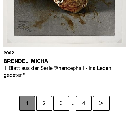
2002
BRENDEL, MICHA
1 Blatt aus der Serie "Anencephali - ins Leben
gebeten"
1
2
3
4
>
…