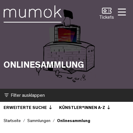
Zum Inhalt [1]
Zum Hauptmenü [2]
Zur Suche [3]
Onlinesammlung
Tickets
ONLINESAMMLUNG
Filter
ERWEITERTE SUCHE
KÜNSTLER*INNEN A-Z
Startseite
Sammlungen
Onlinesammlung