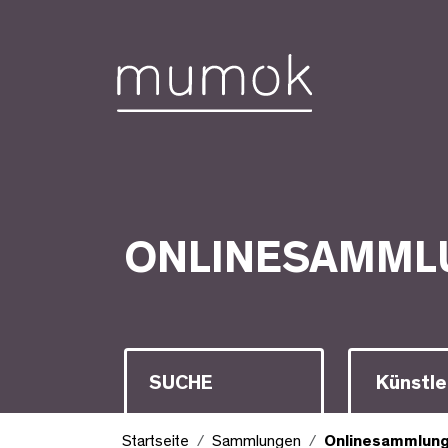
Zum Inhalt [1]
Zum Hauptmenü [2]
Zur Suche [3]
Onlinesammlung
ONLINESAMML
Suche
Künstle
Startseite
Sammlungen
Onlinesammlun