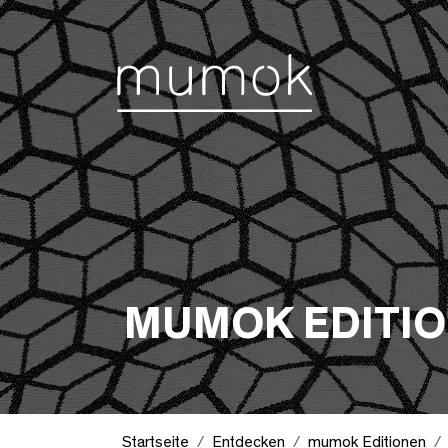
Zum Inhalt [1]
Zum Hauptmenü [2]
Zur Suche [3]
MUMOK EDITI
Startseite
Entdecken
mumok Editionen