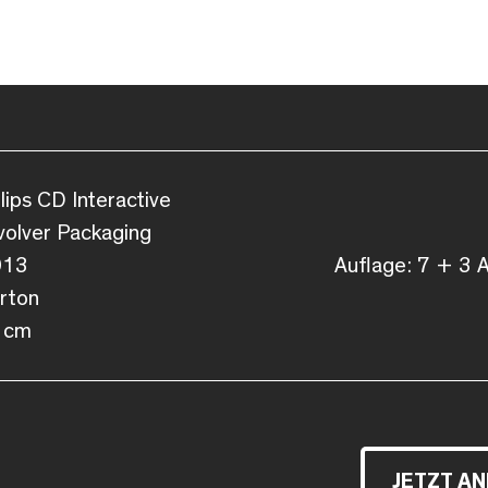
lips CD Interactive
olver Packaging
013
Auflage: 7 + 3 
rton
 cm
JETZT A