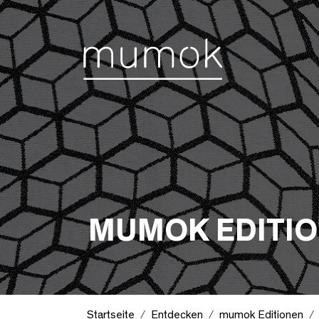
Zum Inhalt [1]
Zum Hauptmenü [2]
Zur Suche [3]
MUMOK EDITI
Startseite
Entdecken
mumok Editionen