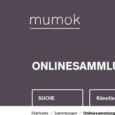
Zum Inhalt [1]
Zum Hauptmenü [2]
Zur Suche [3]
Onlinesammlung
ONLINESAMML
Suche
Künstle
Startseite
Sammlungen
Onlinesammlun