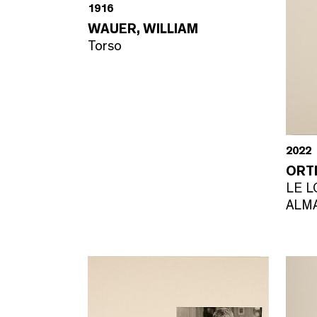
1916
WAUER, WILLIAM
Torso
2022
ORT
LE L
ALM