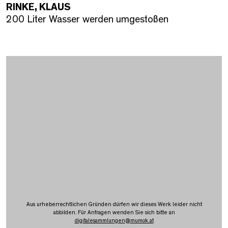
RINKE, KLAUS
200 Liter Wasser werden umgestoßen
Aus urheberrechtlichen Gründen dürfen wir dieses Werk leider nicht
abbilden. Für Anfragen wenden Sie sich bitte an
digitalesammlungen
@
mumok.at