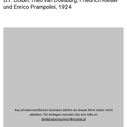
B.F. Dolbin, Theo van Doesburg, Friedrich Kiesler
und Enrico Prampolini, 1924
Aus urheberrechtlichen Gründen dürfen wir dieses Werk leider nicht
abbilden. Für Anfragen wenden Sie sich bitte an
digitalesammlungen
@
mumok.at