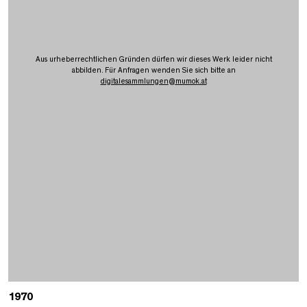
Aus urheberrechtlichen Gründen dürfen wir dieses Werk leider nicht
abbilden. Für Anfragen wenden Sie sich bitte an
digitalesammlungen
@
mumok.at
1970