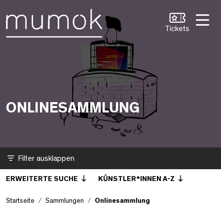
Zum Inhalt [1]
Zum Hauptmenü [2]
Zur Suche [3]
Onlinesammlung
Tickets
ONLINESAMMLUNG
Filter
ERWEITERTE SUCHE
KÜNSTLER*INNEN A-Z
Startseite
Sammlungen
Onlinesammlung