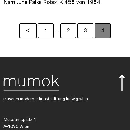
Nam June Paiks Robot K 456 von 1964
<
1
2
3
4
…
museum moderner kunst stiftung ludwig wien
Museumsplatz 1
A-1070 Wien