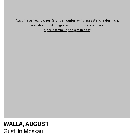
Aus urheberrechtlichen Gründen dürfen wir dieses Werk leider nicht
abbilden. Für Anfragen wenden Sie sich bitte an
digitalesammlungen
@
mumok.at
WALLA, AUGUST
Gustl in Moskau