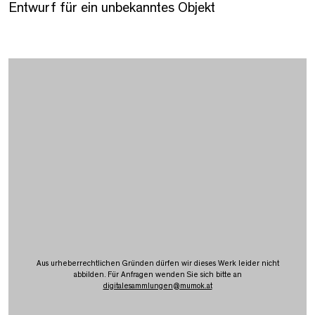
Entwurf für ein unbekanntes Objekt
Aus urheberrechtlichen Gründen dürfen wir dieses Werk leider nicht
abbilden. Für Anfragen wenden Sie sich bitte an
digitalesammlungen
@
mumok.at