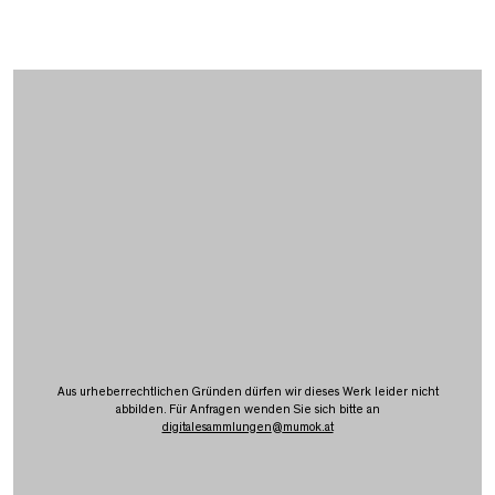
Aus urheberrechtlichen Gründen dürfen wir dieses Werk leider nicht
abbilden. Für Anfragen wenden Sie sich bitte an
digitalesammlungen
@
mumok.at