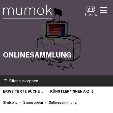
Zum Inhalt [1]
Zum Hauptmenü [2]
Zur Suche [3]
Onlinesammlung
Tickets
ONLINESAMMLUNG
Filter
ERWEITERTE SUCHE
KÜNSTLER*INNEN A-Z
Startseite
Sammlungen
Onlinesammlung