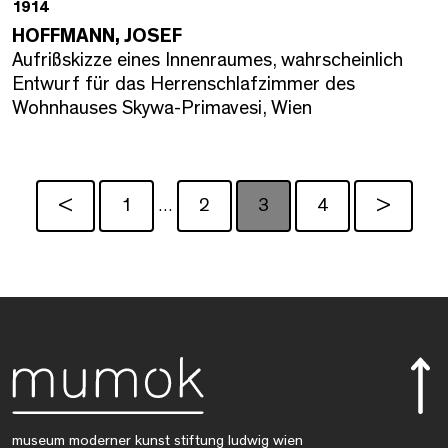
1914
HOFFMANN, JOSEF
Aufrißskizze eines Innenraumes, wahrscheinlich
Entwurf für das Herrenschlafzimmer des
Wohnhauses Skywa-Primavesi, Wien
<
1
2
3
4
>
…
museum moderner kunst stiftung ludwig wien