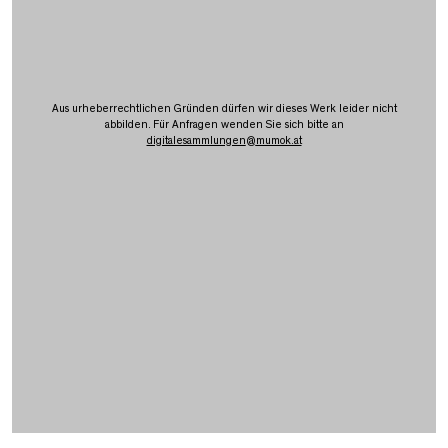
Aus urheberrechtlichen Gründen dürfen wir dieses Werk leider nicht
abbilden. Für Anfragen wenden Sie sich bitte an
digitalesammlungen
@
mumok.at