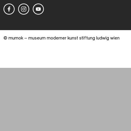
© mumok – museum moderner kunst stiftung ludwig wien
Warenkorb geöffnet. 0 Artikel gesamt.