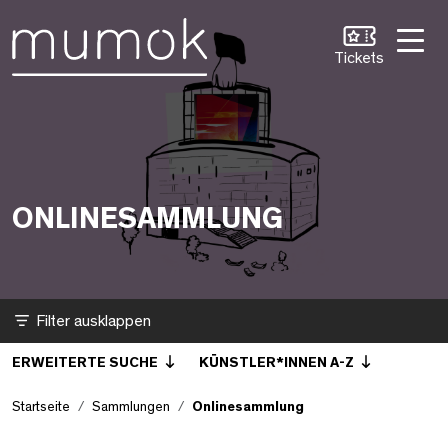
Zum Inhalt [1]
Zum Hauptmenü [2]
Zur Suche [3]
Onlinesammlung
Tickets
ONLINESAMMLUNG
Filter
ERWEITERTE SUCHE
KÜNSTLER*INNEN A-Z
Startseite
Sammlungen
Onlinesammlung