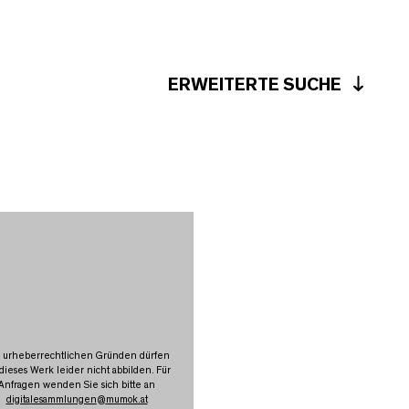
ERWEITERTE SUCHE
 urheberrechtlichen Gründen dürfen
 dieses Werk leider nicht abbilden. Für
Anfragen wenden Sie sich bitte an
digitalesammlungen
@
mumok.at