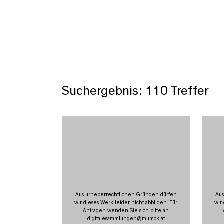
Suchergebnis: 110 Treffer
Aus urheberrechtlichen Gründen dürfen
Aus
wir dieses Werk leider nicht abbilden. Für
wir
Anfragen wenden Sie sich bitte an
digitalesammlungen
@
mumok.at