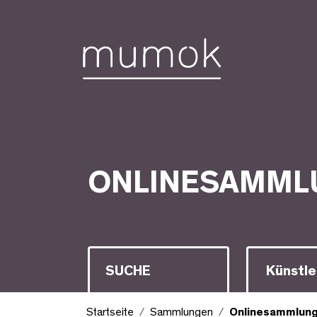
Zum Inhalt [1]
Zum Hauptmenü [2]
Zur Suche [3]
Onlinesammlung
ONLINESAMML
Suche
Künstle
Startseite
Sammlungen
Onlinesammlun