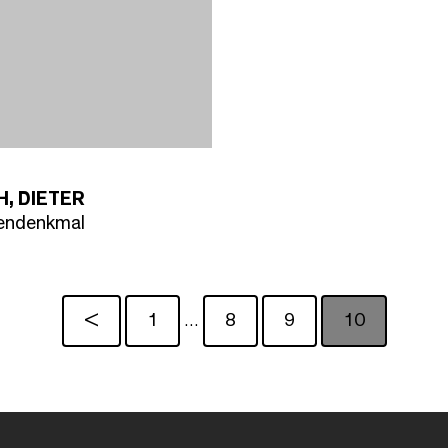
, DIETER
endenkmal
<
1
8
9
10
…