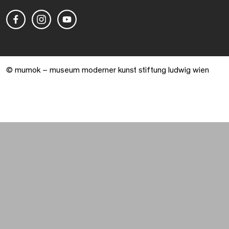
© mumok – museum moderner kunst stiftung ludwig wien
Warenkorb geöffnet. 0 Artikel gesamt.