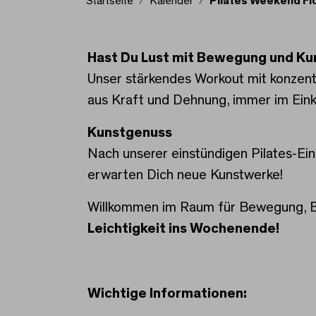
Startseite
Kalender
Pilates Weekend Fl
Pilates Weekend Flow:
Hast Du Lust mit Bewegung und Ku
Unser stärkendes Workout mit konzentr
aus Kraft und Dehnung, immer im Eink
Kunstgenuss
Nach unserer einstündigen Pilates-Ei
erwarten Dich neue Kunstwerke!
Willkommen im Raum für Bewegung, B
Leichtigkeit ins Wochenende!
Wichtige Informationen: