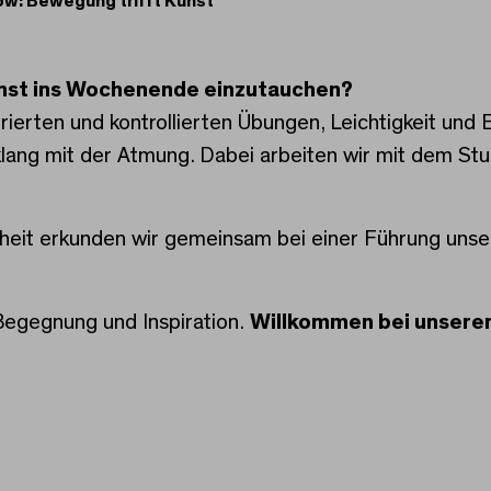
ow: Bewegung trifft Kunst
 Bewegung trifft Kunst
nst ins Wochenende einzutauchen?
ierten und kontrollierten Übungen, Leichtigkeit und 
lang mit der Atmung. Dabei arbeiten wir mit dem St
nheit erkunden wir gemeinsam bei einer Führung unse
egegnung und Inspiration.
Willkommen bei unser