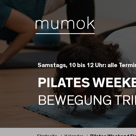
Zum Inhalt [1]
Zum Hauptmenü [2]
Zur Suche [3]
Samstags, 10 bis 12 Uhr: alle Term
PILATES WEEK
BEWEGUNG TRI