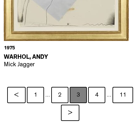
1975
WARHOL, ANDY
Mick Jagger
<
1
2
3
4
11
…
…
>