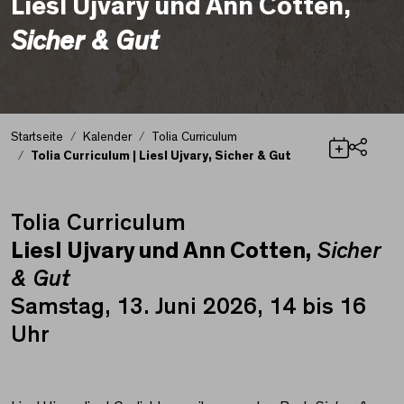
Liesl Ujvary und Ann Cotten,
Sicher & Gut
Startseite
Kalender
Tolia Curriculum
Tolia Curriculum | Liesl Ujvary, Sicher & Gut
Teilen
Tolia Curriculum
Tolia Curriculum | Lies
Liesl Ujvary und Ann Cotten,
Sicher
& Gut
Samstag, 13. Juni 2026, 14 bis 16
Uhr