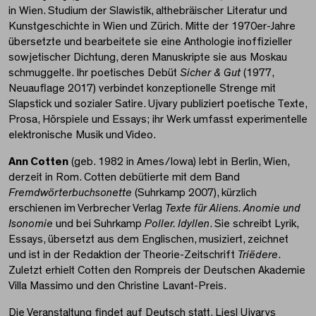
in Wien. Studium der Slawistik, althebräischer Literatur und
Kunstgeschichte in Wien und Zürich. Mitte der 1970er-Jahre
übersetzte und bearbeitete sie eine Anthologie inoffizieller
sowjetischer Dichtung, deren Manuskripte sie aus Moskau
schmuggelte. Ihr poetisches Debüt
Sicher & Gut
(1977,
Neuauflage 2017) verbindet konzeptionelle Strenge mit
Slapstick und sozialer Satire. Ujvary publiziert poetische Texte,
Prosa, Hörspiele und Essays; ihr Werk umfasst experimentelle
elektronische Musik und Video.
Ann Cotten
(geb. 1982 in Ames/Iowa) lebt in Berlin, Wien,
derzeit in Rom. Cotten debütierte mit dem Band
Fremdwörterbuchsonette
(Suhrkamp 2007), kürzlich
erschienen im Verbrecher Verlag
Texte für Aliens. Anomie und
Isonomie
und bei Suhrkamp
Poller. Idyllen
. Sie schreibt Lyrik,
Essays, übersetzt aus dem Englischen, musiziert, zeichnet
und ist in der Redaktion der Theorie-Zeitschrift
Triëdere
.
Zuletzt erhielt Cotten den Rompreis der Deutschen Akademie
Villa Massimo und den Christine Lavant-Preis.
Die Veranstaltung findet auf Deutsch statt. Liesl Ujvarys