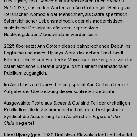
Liesl Ujvary liest Gedichte aus ihrem ersten Buch
Sicher &
Gut
(1977), das in den Worten von Ann Cotten „als Beitrag zur
literarischen Komödie der Menschheit, als Satire spezifisch
österreichischer Lebensmethodik oder als modernistisch-
analytische Deskription düsteren, repressiven
Nachkriegslebens“ beschrieben werden kann.
2025 übersetzt Ann Cotten dieses bahnbrechende Debüt ins
Englische und macht Ujvarys Werk, das neben Ernst Jandl,
Elfriede Jelinek und Friederike Mayröcker die zeitgenössische
österreichische Literatur prägte, damit einem internationalen
Publikum zugänglich.
Im Anschluss an Ujvarys Lesung spricht Ann Cotten über die
Aufgabe der Übersetzung dieser konkreten Gedichte.
Ausgewählte Texte aus
Sicher & Gut
sind Teil der dreiteiligen
Publikation, die in Zusammenarbeit mit dem Designstudio
Syndicat die Ausstellung Tolia Astakhishvili,
Figure of the
Child
begleitet.
Liesl Ujvary
(geb. 1939 Bratislava, Slowakei) lebt und arbeitet